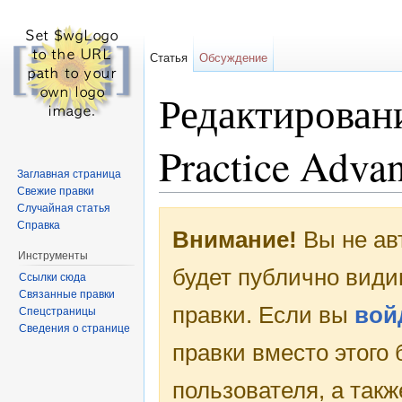
Статья
Обсуждение
Редактировани
Practice Adva
Заглавная страница
Свежие правки
Перейти к:
навигация
,
поиск
Случайная статья
Справка
Внимание!
Вы не ав
Инструменты
будет публично види
Ссылки сюда
Связанные правки
правки. Если вы
вой
Спецстраницы
Сведения о странице
правки вместо этого
пользователя, а такж