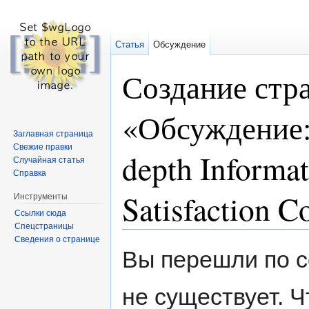
Статья
Обсуждение
Создание стр
«Обсуждение:R
Заглавная страница
Свежие правки
depth Informat
Случайная статья
Справка
Satisfaction C
Инструменты
Ссылки сюда
Спецстраницы
Перейти к:
навигация
,
поиск
Сведения о странице
Вы перешли по с
не существует. Ч