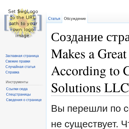
Статья
Обсуждение
Создание стр
Makes a Great 
Заглавная страница
Свежие правки
According to 
Случайная статья
Справка
Solutions LL
Инструменты
Ссылки сюда
Спецстраницы
Перейти к:
навигация
,
поиск
Сведения о странице
Вы перешли по с
не существует. Ч