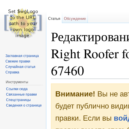
Статья
Обсуждение
Редактировани
Right Roofer f
Заглавная страница
Свежие правки
67460
Случайная статья
Справка
Перейти к:
навигация
,
поиск
Инструменты
Ссылки сюда
Внимание!
Вы не ав
Связанные правки
Спецстраницы
будет публично види
Сведения о странице
правки. Если вы
вой