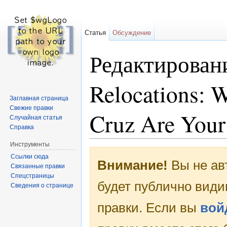
Статья
Обсуждение
Редактировани
Relocations: 
Заглавная страница
Свежие правки
Cruz Are Your
Случайная статья
Справка
Перейти к:
навигация
,
поиск
Инструменты
Ссылки сюда
Внимание!
Вы не ав
Связанные правки
Спецстраницы
будет публично види
Сведения о странице
правки. Если вы
вой