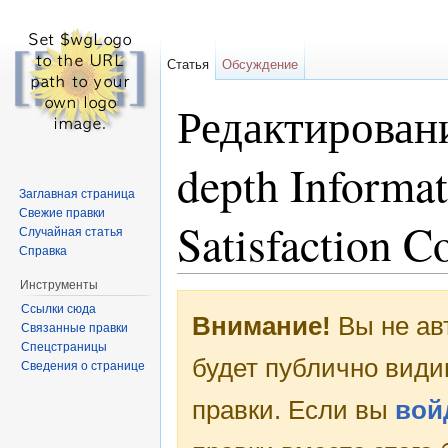
Статья
Обсуждение
Редактировани
depth Informat
Заглавная страница
Свежие правки
Satisfaction C
Случайная статья
Справка
Перейти к:
навигация
,
поиск
Инструменты
Ссылки сюда
Внимание!
Вы не ав
Связанные правки
Спецстраницы
будет публично види
Сведения о странице
правки. Если вы
вой