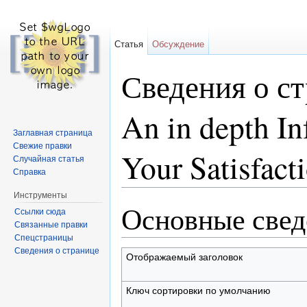
Статья
Обсуждение
Сведения о ст
An in depth In
Заглавная страница
Свежие правки
Your Satisfact
Случайная статья
Справка
Перейти к:
навигация
,
поиск
Инструменты
Основные свед
Ссылки сюда
Связанные правки
Спецстраницы
Сведения о странице
Отображаемый заголовок
Ключ сортировки по умолчанию