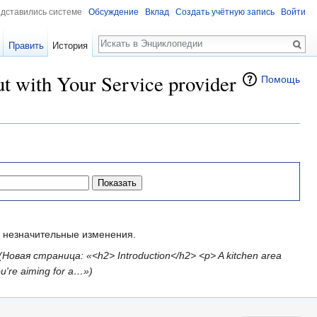
едставились системе
Обсуждение
Вклад
Создать учётную запись
Войти
Поиск
Править
История
t with Your Service provider
Помощь
незначительные изменения.
(Новая страница: «<h2> Introduction</h2> <p> A kitchen area
ou're aiming for a…»)