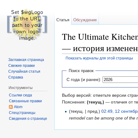
Статья
Обсуждение
The Ultimate Kitchen
— история измене
Показать журналы для этой страницы
Заглавная страница
Перейти к:
навигация
,
поиск
Свежие правки
Поиск правок
Случайная статья
Справка
С года (и ранее):
Инструменты
Выбор версий: отметьте версии стра
Ссылки сюда
Связанные правки
Пояснения:
(текущ.)
— отличия от т
Atom
(текущ. | пред.)
02:49, 12 сентяб
Спецстраницы
remodel can be among one of the mo
Сведения о странице