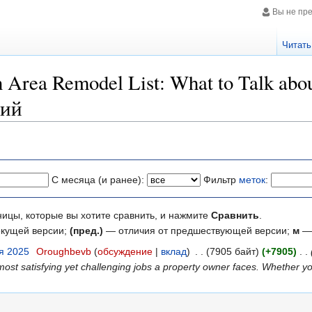
Вы не пр
Читать
 Area Remodel List: What to Talk abou
ний
С месяца (и ранее):
Фильтр
меток
:
ницы, которые вы хотите сравнить, и нажмите
Сравнить
.
екущей версии;
(пред.)
— отличия от предшествующей версии;
м
— 
ря 2025
‎
Oroughbevb
(
обсуждение
|
вклад
)
‎
. .
(7905 байт)
(+7905)
‎
. .
st satisfying yet challenging jobs a property owner faces. Whether y