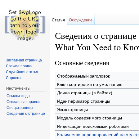
Статья
Обсуждение
Сведения о странице 
What You Need to Kn
Перейти к:
навигация
,
поиск
Заглавная страница
Основные сведения
Свежие правки
Случайная статья
Отображаемый заголовок
Справка
Ключ сортировки по умолчанию
Инструменты
Длина страницы (в байтах)
Ссылки сюда
Идентификатор страницы
Связанные правки
Спецстраницы
Язык страницы
Сведения о странице
Модель содержимого страницы
Индексация поисковыми роботами
Количество перенаправлений на эту ст