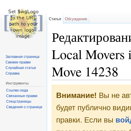
Статья
Обсуждение
Редактировани
Local Movers i
Заглавная страница
Свежие правки
Move 14238
Случайная статья
Справка
Перейти к:
навигация
,
поиск
Инструменты
Ссылки сюда
Внимание!
Вы не ав
Связанные правки
Спецстраницы
будет публично види
Сведения о странице
правки. Если вы
вой