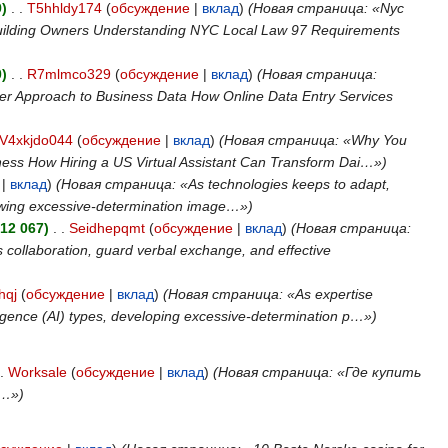
)
‎
. .
T5hhldy174
(
обсуждение
|
вклад
)
(Новая страница: «Nyc
r Building Owners Understanding NYC Local Law 97 Requirements
)
‎
. .
R7mlmco329
(
обсуждение
|
вклад
)
(Новая страница:
rter Approach to Business Data How Online Data Entry Services
V4xkjdo044
(
обсуждение
|
вклад
)
(Новая страница: «Why You
siness How Hiring a US Virtual Assistant Can Transform Dai…»)
|
вклад
)
(Новая страница: «As technologies keeps to adapt,
growing excessive-determination image…»)
+12 067)
‎
. .
Seidhepqmt
(
обсуждение
|
вклад
)
(Новая страница:
 collaboration, guard verbal exchange, and effective
hqj
(
обсуждение
|
вклад
)
(Новая страница: «As expertise
ligence (AI) types, developing excessive-determination p…»)
.
Worksale
(
обсуждение
|
вклад
)
(Новая страница: «Где купить
и…»)