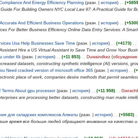
Compliance And Energy Efficiency Planning
‎ (разн. |
история
)
. .
(+5859
l Guide For Building Owners NYC Local Law 97: A Practical Guide fo
 Accurate And Efficient Business Operations
‎ (разн. |
история
)
. .
(+5300
ices For Better Business Efficiency Online Data Entry Services: A Sma
ervices Usa Help Businesses Save Time
‎ (разн. |
история
)
. .
(+4173)
‎
. .
 Assistant Hire a US Virtual Assistant to Save Time and Grow Your Bu
u under 6k
‎ (разн. |
история
)
. .
(+11 853)
‎
. .
Duwaindkez
(
обсуждение
creased datasets, constructing synthetic intelligence (AI) versions, 
ou Need cracked version of microsoft office 365
‎ (разн. |
история
)
. .
(
lectronic place of work, companies desire methods that permit seamless
f Terms About gpu processor
‎ (разн. |
история
)
. .
(+11 958)
‎
. .
Gwrachi
terprises are processing better datasets, constructing man made intel
ия для складских комплексов Алматы
‎ (разн. |
история
)
. .
(+5583)
‎
. 
аше время все больше людей обращают внимание на качество 