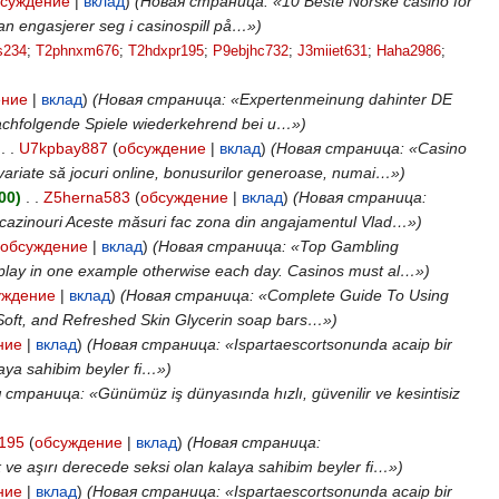
суждение
|
вклад
)
(Новая страница: «10 Beste Norske casino for
man engasjerer seg i casinospill på…»)
s234
‎;
T2phnxm676
‎;
T2hdxpr195
‎;
P9ebjhc732
‎;
J3miiet631
‎;
Haha2986
‎;
ение
|
вклад
)
(Новая страница: «Expertenmeinung dahinter DE
 nachfolgende Spiele wiederkehrend bei u…»)
‎
. .
U7kpbay887
(
обсуждение
|
вклад
)
(Новая страница: «Casino
variate să jocuri online, bonusurilor generoase, numai…»)
00)
‎
. .
Z5herna583
(
обсуждение
|
вклад
)
(Новая страница:
 la cazinouri Aceste măsuri fac zona din angajamentul Vlad…»)
обсуждение
|
вклад
)
(Новая страница: «Top Gambling
 play in one example otherwise each day. Casinos must al…»)
уждение
|
вклад
)
(Новая страница: «Complete Guide To Using
Soft, and Refreshed Skin Glycerin soap bars…»)
ние
|
вклад
)
(Новая страница: «Ispartaescortsonunda acaip bir
laya sahibim beyler fi…»)
 страница: «Günümüz iş dünyasında hızlı, güvenilir ve kesintisiz
195
(
обсуждение
|
вклад
)
(Новая страница:
k ve aşırı derecede seksi olan kalaya sahibim beyler fi…»)
ние
|
вклад
)
(Новая страница: «Ispartaescortsonunda acaip bir