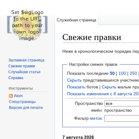
Служебная страница
Свежие правки
Перейти к:
навигация
,
поиск
Ниже в хронологическом порядке пе
Заглавная страница
Настройки свежих правок
Свежие правки
Случайная статья
Показать последние
50
|
100
|
250
Справка
Скрыть
представившихся участник
Показать
ботов
|
Скрыть
малые пра
Инструменты
Показать изменения с 8 августа 20
Atom
Спецстраницы
Пространство
Версия для печати
имён:
пространство
Фильтр
меток
:
7 августа 2026