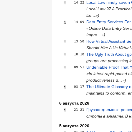
Local Law ninety seven 
Н
14:22
Local Law 97 A Practica
En…»)
Data Entry Services For
Н
14:09
«Online Data Entry Serv
Impro…»)
How Virtual Assistant S
Н
13:50
Should Hire A Us Virtual
The Ugly Truth About gp
Н
10:10
groups are processing in
Undeniable Proof That Y
Н
09:51
«In latest rapid-paced e
productiveness d…»)
The Ultimate Glossary o
Н
03:17
maintains to conform, en
6 августа 2026
Грузоподъемные решен
Н
21:21
стропы в алматы. В н
5 августа 2026