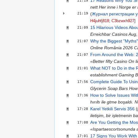
17 Reasons Why You Sho
Н
21:19
nett Her inne i Norge er
21:19
(
Журнал регистрации у
H4juhfj818
‎;
C3bzwxh927
‎]
15 Hilarious Videos Abo
Н
21:09
Erreichbar Casinos Aug,
Why the Biggest "Myths"
Н
21:07
Online România 2026 Cazi
From Around the Web: 2
Н
21:07
«Better fifty Casino On 
What NOT to Do in the R
Н
21:01
establishment Gaming Bo
Complete Guide To Usin
Н
17:56
Glycerin Soap Bars How
How to Solve Issues With
Н
17:36
hırıltı ile gtme boşaldı
Karel Yetkili Servis 356
‎ 
Н
17:28
iletişim, bir işletmenin b
Are You Getting the Most
Н
17:08
«Ispartaescortsonunda ac
17 Signs You Work With 
Н
17:01