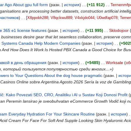
ar Ago About gpu full form
‎ (разн. |
история
)
. .
(+11 912)
‎
. .
Ternenmfp
anisations are processing better datasets, construction artificial intel
частников
)
‎
. .
[
X8ppobh288
‎;
V8qckwu889
‎;
V4xkjdo044
‎;
U0wdfap078
‎;
Terne
e 365 e1 license features
‎ (разн. |
история
)
. .
(+11 995)
‎
. .
Sklodojoor
ss, businesses desire gear that let seamless collaboration, preserve 
e Systems Canada Help Modern Companies
‎ (разн. |
история
)
. .
(+502
a And How Does It Work Is Hosted PBX Canada a Good Choice for Bus
авкой в день обращения
‎ (разн. |
история
)
. .
(+5485)
‎
. .
Worksale
(
об
р, который пользуется популярностью среди многих…»)
wers to Your Questions About the dog house pragmatic
‎ (разн. |
истор
asinos Online sobre Argentina Agosto 2026 Serí­a la voz de Gambling.c
 Kako Povezati SEO, CRO, Analitiku i AI u Sustav Koji Donosi Profit
‎ 
 Peremin lansirao je sveobuhvatan eCommerce Growth Vodič koji nudi st
ream Everyday Hydration For Your Skincare Routine
‎ (разн. |
история
)
.
cid Cream For Face For Soft And Supple Looking Skin Hyaluronic Acid