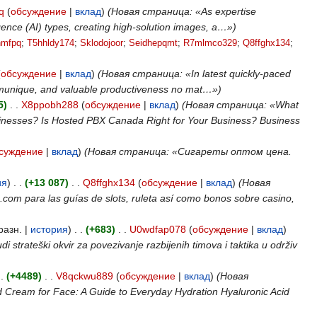
q
(
обсуждение
|
вклад
)
(Новая страница: «As expertise
ligence (AI) types, creating high-solution images, a…»)
nmfpq
‎;
T5hhldy174
‎;
Sklodojoor
‎;
Seidhepqmt
‎;
R7mlmco329
‎;
Q8ffghx134
‎;
(
обсуждение
|
вклад
)
(Новая страница: «In latest quickly-paced
communique, and valuable productiveness no mat…»)
5)
‎
. .
X8ppobh288
(
обсуждение
|
вклад
)
(Новая страница: «What
inesses? Is Hosted PBX Canada Right for Your Business? Business
суждение
|
вклад
)
(Новая страница: «Сигареты оптом цена.
ия
)
. .
(+13 087)
‎
. .
Q8ffghx134
(
обсуждение
|
вклад
)
(Новая
om para las guías de slots, ruleta así­ como bonos sobre casino,
(разн. |
история
)
. .
(+683)
‎
. .
U0wdfap078
(
обсуждение
|
вклад
)
rateški okvir za povezivanje razbijenih timova i taktika u održiv
 .
(+4489)
‎
. .
V8qckwu889
(
обсуждение
|
вклад
)
(Новая
 Cream for Face: A Guide to Everyday Hydration Hyaluronic Acid