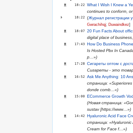
What I Wish I Knew a Ye
Н
18:22
continues to conform, org
18:22
(
Журнал регистрации у
Gwrachihqj
‎;
Duwaindkez
‎]
20 Fun Facts About offic
Н
18:07
digital place of busine
How Do Business Phon
Н
17:43
Is Hosted Pbx In Canad
p…»)
Сигареты оптом с дост
Н
17:28
Сигареты - это това
Ask Me Anything: 10 Ans
Н
16:52
страница: «Superiores C
donde comb…»)
ECommerce Growth Vodič:
Н
15:00
(Новая страница: «Goran
sustav [https://www…»)
Hyaluronic Acid Face C
Н
14:42
страница: «Hyaluronic A
Cream for Face f…»)