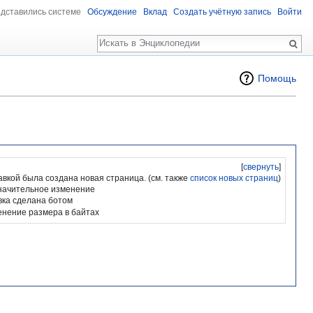
едставились системе
Обсуждение
Вклад
Создать учётную запись
Войти
Поиск
Помощь
[
свернуть
]
авкой была создана новая страница. (см. также
список новых страниц
)
начительное изменение
вка сделана ботом
енение размера в байтах