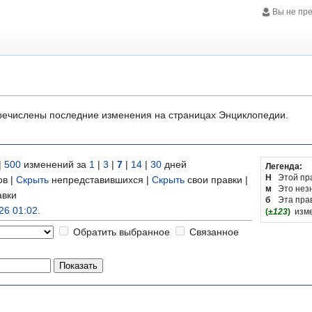
Вы не пр
речислены последние изменения на страницах Энциклопедии.
|
500
изменений за
1
|
3
|
7
|
14
|
30
дней
Легенда:
Н
Этой пр
ов
|
Скрыть
непредставившихся
|
Скрыть
свои правки
|
м
Это нез
вки
б
Эта пра
26 01:02.
(
±123
)
изм
Обратить выбранное
Связанное