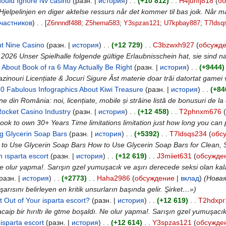
uld Ignore Nv casino
‎ (разн. |
история
)
. .
(+10 812)
‎
. .
H4juhfj818
(
об
 Hjelpelinjen en diger aktelse ressurs når det kommer til bas joik. Når 
частников
)
‎
. .
[
Z6nnndf488
‎;
Z5herna583
‎;
Y3spzas121
‎;
U7kpbay887
‎;
T7ldsq
ut Nine Casino
‎ (разн. |
история
)
. .
(+12 729)
‎
. .
C3bzwxh927
(
обсужд
 2026 Unser Spielhalle folgende gültige Erlaubnisschein hat, sie sind
 About Book of ra 6 May Actually Be Right
‎ (разн. |
история
)
. .
(+9444)
nouri Licențiate & Jocuri Sigure Ăst materie doar trăi datortat gamei 
0 Fabulous Infographics About Kiwi Treasure
‎ (разн. |
история
)
. .
(+84
line din România: noi, licențiate, mobile și străine listă de bonusuri de
ocket Casino Industry
‎ (разн. |
история
)
. .
(+12 458)
‎
. .
T2phnxm676
(
ok to own 30+ Years Time limitations limitation just how long you can
g Glycerin Soap Bars
‎ (разн. |
история
)
. .
(+5392)
‎
. .
T7ldsqs234
(
обс
 to Use Glycerin Soap Bars How to Use Glycerin Soap Bars for Clean, 
 ısparta escort
‎ (разн. |
история
)
. .
(+12 619)
‎
. .
J3miiet631
(
обсужде
. Ne olur yapma!. Sarışın gzel yumuşacık ve aşırı derecede seksi olan ka
(разн. |
история
)
. .
(+2773)
‎
. .
Haha2986
(
обсуждение
|
вклад
)
(Новая
aşarısını belirleyen en kritik unsurların başında gelir. Şirket…»)
 Out of Your isparta escort?
‎ (разн. |
история
)
. .
(+12 619)
‎
. .
T2hdxpr
aip bir hırıltı ile gtme boşaldı. Ne olur yapma!. Sarışın gzel yumuşacı
isparta escort
‎ (разн. |
история
)
. .
(+12 614)
‎
. .
Y3spzas121
(
обсужде