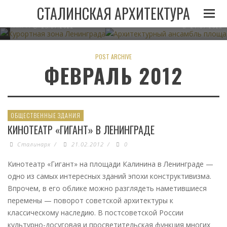
И
ЛЕНИНГРАДА ПРИ
АРХИТЕКТУРНЫЙ АНСАМБЛЬ 
СТАЛИНСКАЯ АРХИТЕКТУРА
СТАЛИНЕ
В МИНСКЕ
05.11.2022
23.07.2022
21.07.2022
POST ARCHIVE
ФЕВРАЛЬ 2012
ОБЩЕСТВЕННЫЕ ЗДАНИЯ
КИНОТЕАТР «ГИГАНТ» В ЛЕНИНГРАДЕ
Сталинарх
/
21.02.2012
/
0
Кинотеатр «Гигант» на площади Калинина в Ленинграде —
одно из самых интересных зданий эпохи конструктивизма.
Впрочем, в его облике можно разглядеть наметившиеся
перемены — поворот советской архитектуры к
классическому наследию. В постсоветской России
культурно-досуговая и просветительская функция многих