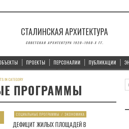
СТАЛИНСКАЯ АРХИТЕКТУРА
АМЯТНИКИ
ЗДАНИЯ
СОВЕТСКАЯ АРХИТЕКТУРА 1920–1960-Х ГГ.
ПЛОЩАДИ ПОБЕДЫ
ДОМ КУЛЬТУРЫ ИМЕНИ МАЯКОВСКОГО 
КОПЕЙСКЕ
ОБЪЕКТЫ
ПРОЕКТЫ
ПЕРСОНАЛИИ
ПУБЛИКАЦИИ
Э
28.10.2021
TS IN CATEGORY
ЫЕ ПРОГРАММЫ
СОЦИАЛЬНЫЕ ПРОГРАММЫ
/
ЭКОНОМИКА
ДЕФИЦИТ ЖИЛЫХ ПЛОЩАДЕЙ В