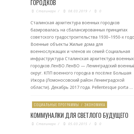
ГОРОДКОВ
Сталинарх
/
08.03.2019
/
0
Сталинская архитектура военных городков
базировалась на сбалансированных принципах
советского градостроительства 1930–1950-х годо
Военные объекты Жилые дома для
военнослужащих и членов их семей Социальная
инфраструктура Сталинская архитектура военных
городков ЛенВО ЛенВО — Ленинградский военны
округ. КПП военного городка в посёлке Большая
Ижора (Ломоносовский район Ленинградской
области). Декабрь 2017 года. Pellentesque porta …
СОЦИАЛЬНЫЕ ПРОГРАММЫ
/
ЭКОНОМИКА
КОММУНАЛКИ ДЛЯ СВЕТЛОГО БУДУЩЕГО
Сталинарх
/
05.03.2015
/
0