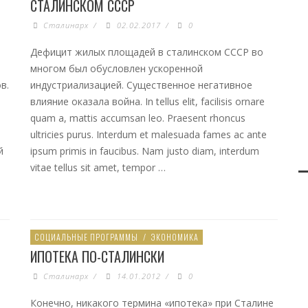
СТАЛИНСКОМ СССР
Сталинарх
/
02.02.2017
/
0
Дефицит жилых площадей в сталинском СССР во
многом был обусловлен ускоренной
в.
индустриализацией. Существенное негативное
влияние оказала война. In tellus elit, facilisis ornare
quam a, mattis accumsan leo. Praesent rhoncus
ultricies purus. Interdum et malesuada fames ac ante
й
ipsum primis in faucibus. Nam justo diam, interdum
vitae tellus sit amet, tempor …
СОЦИАЛЬНЫЕ ПРОГРАММЫ
/
ЭКОНОМИКА
ИПОТЕКА ПО-СТАЛИНСКИ
Сталинарх
/
14.01.2012
/
0
Конечно, никакого термина «ипотека» при Сталине