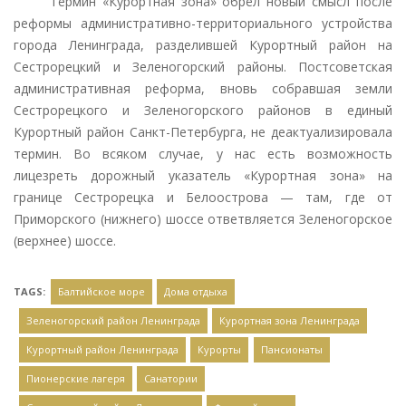
Термин «Курортная зона» обрёл новый смысл после
реформы административно-территориального устройства
города Ленинграда, разделившей Курортный район на
Сестрорецкий и Зеленогорский районы. Постсоветская
административная реформа, вновь собравшая земли
Сестрорецкого и Зеленогорского районов в единый
Курортный район Санкт-Петербурга, не деактуализировала
термин. Во всяком случае, у нас есть возможность
лицезреть дорожный указатель «Курортная зона» на
границе Сестрорецка и Белоострова — там, где от
Приморского (нижнего) шоссе ответвляется Зеленогорское
(верхнее) шоссе.
TAGS:
Балтийское море
Дома отдыха
Зеленогорский район Ленинграда
Курортная зона Ленинграда
Курортный район Ленинграда
Курорты
Пансионаты
Пионерские лагеря
Санатории