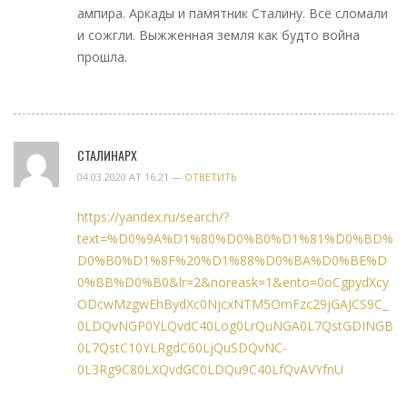
ампира. Аркады и памятник Сталину. Всё сломали
и сожгли. Выжженная земля как будто война
прошла.
СТАЛИНАРХ
04.03.2020 AT 16:21 —
ОТВЕТИТЬ
https://yandex.ru/search/?
text=%D0%9A%D1%80%D0%B0%D1%81%D0%BD%
D0%B0%D1%8F%20%D1%88%D0%BA%D0%BE%D
0%BB%D0%B0&lr=2&noreask=1&ento=0oCgpydXcy
ODcwMzgwEhBydXc0NjcxNTM5OmFzc29jGAJCS9C_
0LDQvNGP0YLQvdC40Log0LrQuNGA0L7QstGDINGB
0L7QstC10YLRgdC60LjQuSDQvNC-
0L3Rg9C80LXQvdGC0LDQu9C40LfQvAVYfnU