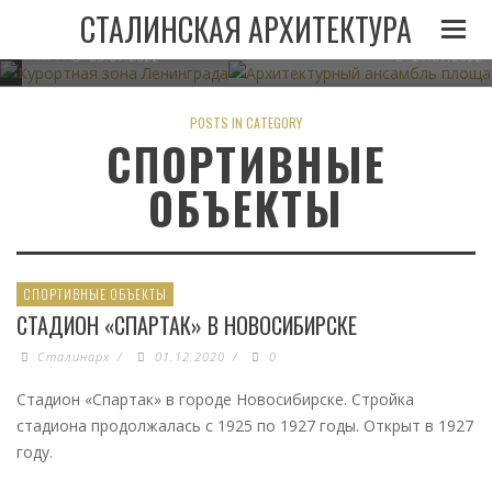
И
ЛЕНИНГРАДА ПРИ
АРХИТЕКТУРНЫЙ АНСАМБЛЬ 
СТАЛИНСКАЯ АРХИТЕКТУРА
СТАЛИНЕ
В МИНСКЕ
05.11.2022
23.07.2022
21.07.2022
POSTS IN CATEGORY
СПОРТИВНЫЕ
ОБЪЕКТЫ
СПОРТИВНЫЕ ОБЪЕКТЫ
СТАДИОН «СПАРТАК» В НОВОСИБИРСКЕ
Сталинарх
/
01.12.2020
/
0
Стадион «Спартак» в городе Новосибирске. Стройка
стадиона продолжалась с 1925 по 1927 годы. Открыт в 1927
году.