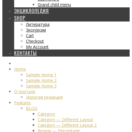
Grand child menu
ЭНЦИКЛОПЕДИЯ
SHOP
Литература
Экскурсии
Cart
Checkout
My Account
КОНТАКТЫ
Home
Sample Home 1
Sample Home 2
Sample Home 3
О портале
Дорогая редакция
Features
BLOG
Category
Category — Different Layout
Category — Different Layout 2
Review — Percentage