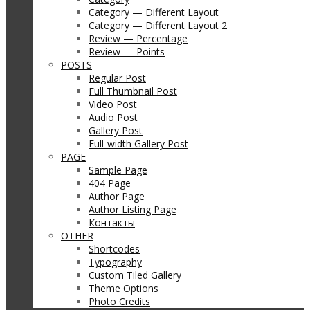
Category — Different Layout
Category — Different Layout 2
Review — Percentage
Review — Points
POSTS
Regular Post
Full Thumbnail Post
Video Post
Audio Post
Gallery Post
Full-width Gallery Post
PAGE
Sample Page
404 Page
Author Page
Author Listing Page
Контакты
OTHER
Shortcodes
Typography
Custom Tiled Gallery
Theme Options
Photo Credits