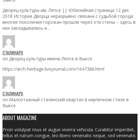
Дворец культуры им. Лепсе || Юбилейная страница 12 дек
2018 История Дворца неразрывно связана с судьбой города:
многие поколения горожан прошли через эти стены – здесь в
них закладывались и…
СТАЛИНАРХ
on Дворец культуры имени Лепсе в Выксе
https://arch-heritage.livejournal.com/1647386.html
СТАЛИНАРХ
on Малоэтажный сталинский квартал в кирпичном стиле в
Выксе
ABOUT MAGAZINE
Proin volutpat risus et augue viverra vehicula. Curabitur imperdiet,
tellus et rutrum congue, leo libero venenatis neque, sed venenatis