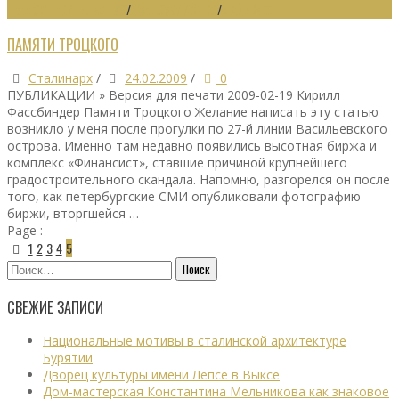
ГРАДОСТРОИТЕЛЬСТВО
/
ГРАДОУБИЙСТВО
/
ДАЙДЖЕСТ
ПАМЯТИ ТРОЦКОГО
Сталинарх
/
24.02.2009
/
0
ПУБЛИКАЦИИ » Версия для печати 2009-02-19 Кирилл
Фассбиндер Памяти Троцкого Желание написать эту статью
возникло у меня после прогулки по 27-й линии Васильевского
острова. Именно там недавно появились высотная биржа и
комплекс «Финансист», ставшие причиной крупнейшего
градостроительного скандала. Напомню, разгорелся он после
того, как петербургские СМИ опубликовали фотографию
биржи, вторгшейся …
Page :
1
2
3
4
5
Найти:
СВЕЖИЕ ЗАПИСИ
Национальные мотивы в сталинской архитектуре
Бурятии
Дворец культуры имени Лепсе в Выксе
Дом-мастерская Константина Мельникова как знаковое