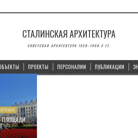
СТАЛИНСКАЯ АРХИТЕКТУРА
ЗДАНИЯ
СОВЕТСКАЯ АРХИТЕКТУРА 1920–1960-Х ГГ.
ДОМ КУЛЬТУРЫ ИМЕНИ МАЯКОВСКОГО В
КОПЕЙСКЕ
ОБЪЕКТЫ
ПРОЕКТЫ
ПЕРСОНАЛИИ
ПУБЛИКАЦИИ
Э
28.10.2021
МЯТНИКИ
Ь ПЛОЩАДИ
Е