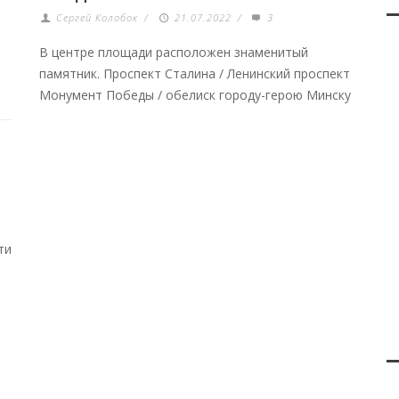
Сергей Колобок
/
21.07.2022
/
3
В центре площади расположен знаменитый
памятник. Проспект Сталина / Ленинский проспект
Монумент Победы / обелиск городу-герою Минску
ти