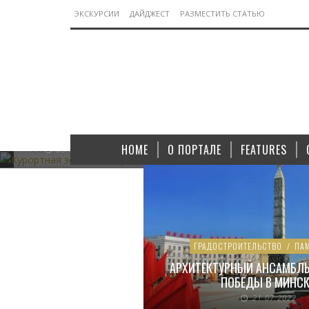
А
К
ЭКСКУРСИИ
ДАЙДЖЕСТ
РАЗМЕСТИТЬ СТАТЬЮ
Т
РЕКРЕАЦИОННЫЕ РЕСУРСЫ
Ы
Э
АРХИТЕКТУРА ДЛЯ
П
ЗДОРОВЬЯ: КАК
О
ФОРМИРОВАЛСЯ ОБЛИК
Х
КУРОРТНОЙ ЗОНЫ
И
ЛЕНИНГРАДА ПРИ
СТАЛИНЕ
HOME
О ПОРТАЛЕ
FEATURES
05.11.2022
23.07.2022
ГРАДОСТРОИТЕЛЬСТВО
/
ПА
АРХИТЕКТУРНЫЙ АНСАМБЛ
ПОБЕДЫ В МИНСК
21.07.2022