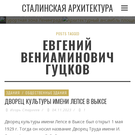
И
ЛЕНИНГРАДА ПРИ
АРХИТЕКТУРНЫЙ АНСАМБЛЬ 
СТАЛИНСКАЯ АРХИТЕКТУРА
СТАЛИНЕ
В МИНСКЕ
05.11.2022
23.07.2022
21.07.2022
POSTS TAGGED
ЕВГЕНИЙ
ВЕНИАМИНОВИЧ
ГУЦКОВ
ЗДАНИЯ
/
ОБЩЕСТВЕННЫЕ ЗДАНИЯ
ДВОРЕЦ КУЛЬТУРЫ ИМЕНИ ЛЕПСЕ В ВЫКСЕ
Игорь Старлеев
/
04.11.2023
/
1
Дворец культуры имени Лепсе в Выксе был открыт 1 мая
1929 г. Тогда он носил название Дворец Труда имени И.