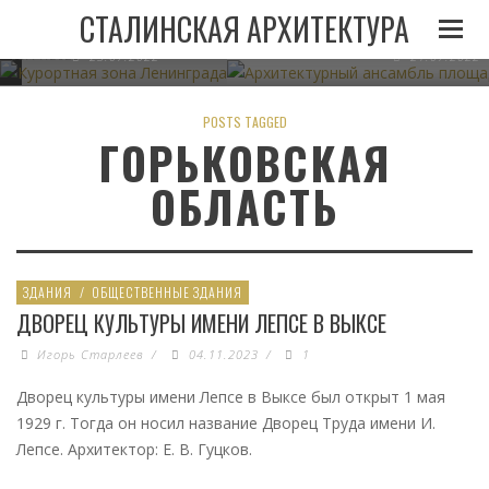
И
ЛЕНИНГРАДА ПРИ
АРХИТЕКТУРНЫЙ АНСАМБЛЬ 
СТАЛИНСКАЯ АРХИТЕКТУРА
СТАЛИНЕ
В МИНСКЕ
05.11.2022
23.07.2022
21.07.2022
POSTS TAGGED
ГОРЬКОВСКАЯ
ОБЛАСТЬ
ЗДАНИЯ
/
ОБЩЕСТВЕННЫЕ ЗДАНИЯ
ДВОРЕЦ КУЛЬТУРЫ ИМЕНИ ЛЕПСЕ В ВЫКСЕ
Игорь Старлеев
/
04.11.2023
/
1
Дворец культуры имени Лепсе в Выксе был открыт 1 мая
1929 г. Тогда он носил название Дворец Труда имени И.
Лепсе. Архитектор: Е. В. Гуцков.