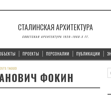
СТАЛИНСКАЯ АРХИТЕКТУРА
АМЯТНИКИ
ЗДАНИЯ
СОВЕТСКАЯ АРХИТЕКТУРА 1920–1960-Х ГГ.
ПЛОЩАДИ ПОБЕДЫ
ДОМ КУЛЬТУРЫ ИМЕНИ МАЯКОВСКОГО 
КОПЕЙСКЕ
ОБЪЕКТЫ
ПРОЕКТЫ
ПЕРСОНАЛИИ
ПУБЛИКАЦИИ
Э
28.10.2021
OSTS TAGGED
ВАНОВИЧ ФОКИН