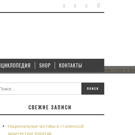
ГРАДОСТРОИТЕЛЬСТВО
/
ЗДАНИЯ
/
ПАМЯТНИКИ
В
МАЛОЭТАЖНЫЙ СТАЛИНСКИЙ КВАРТАЛ В КИРПИЧНОМ
СТИЛЕ В ВЫКСЕ
НЦИКЛОПЕДИЯ
SHOP
КОНТАКТЫ
18.10.2021
СВЕЖИЕ ЗАПИСИ
Национальные мотивы в сталинской
архитектуре Бурятии