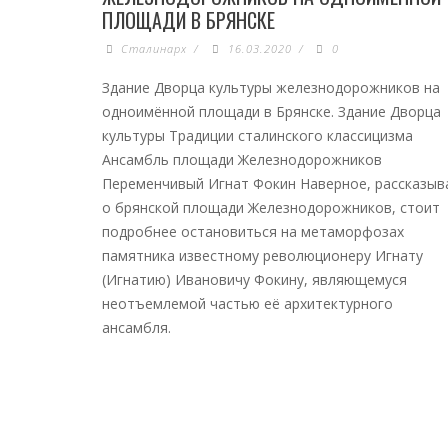
ПЛОЩАДИ В БРЯНСКЕ
Сталинарх
/
16.03.2020
/
0
Здание Дворца культуры железнодорожников на
одноимённой площади в Брянске. Здание Дворца
культуры Традиции сталинского классицизма
Ансамбль площади Железнодорожников
Переменчивый Игнат Фокин Наверное, рассказыв
о брянской площади Железнодорожников, стоит
подробнее остановиться на метаморфозах
памятника известному революционеру Игнату
(Игнатию) Ивановичу Фокину, являющемуся
неотъемлемой частью её архитектурного
ансамбля.