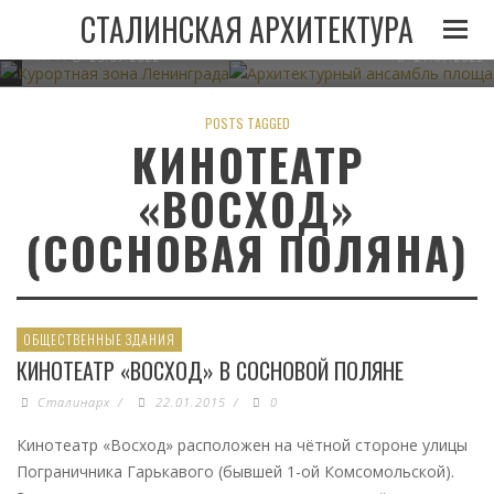
И
ЛЕНИНГРАДА ПРИ
АРХИТЕКТУРНЫЙ АНСАМБЛЬ 
СТАЛИНСКАЯ АРХИТЕКТУРА
СТАЛИНЕ
В МИНСКЕ
05.11.2022
23.07.2022
21.07.2022
POSTS TAGGED
КИНОТЕАТР
«ВОСХОД»
(СОСНОВАЯ ПОЛЯНА)
ОБЩЕСТВЕННЫЕ ЗДАНИЯ
КИНОТЕАТР «ВОСХОД» В СОСНОВОЙ ПОЛЯНЕ
Сталинарх
/
22.01.2015
/
0
Кинотеатр «Восход» расположен на чётной стороне улицы
Пограничника Гарькавого (бывшей 1-ой Комсомольской).