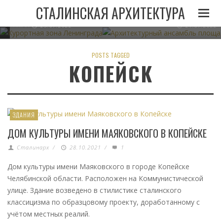
И
ЛЕНИНГРАДА ПРИ
АРХИТЕКТУРНЫЙ АНСАМБЛЬ 
СТАЛИНСКАЯ АРХИТЕКТУРА
СТАЛИНЕ
В МИНСКЕ
05.11.2022
23.07.2022
21.07.2022
POSTS TAGGED
КОПЕЙСК
ЗДАНИЯ
ДОМ КУЛЬТУРЫ ИМЕНИ МАЯКОВСКОГО В КОПЕЙСКЕ
Сталинарх
/
28.10.2021
/
1
Дом культуры имени Маяковского в городе Копейске
Челябинской области. Расположен на Коммунистической
улице. Здание возведено в стилистике сталинского
классицизма по образцовому проекту, доработанному с
учётом местных реалий.