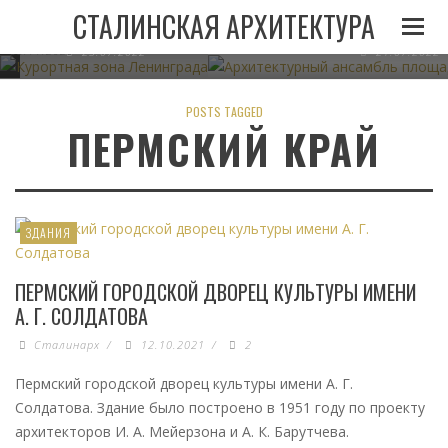
И
ЛЕНИНГРАДА ПРИ
АРХИТЕКТУРНЫЙ АНСАМБЛЬ 
СТАЛИНСКАЯ АРХИТЕКТУРА
СТАЛИНЕ
В МИНСКЕ
05.11.2022
23.07.2022
21.07.2022
POSTS TAGGED
ПЕРМСКИЙ КРАЙ
ЗДАНИЯ
ПЕРМСКИЙ ГОРОДСКОЙ ДВОРЕЦ КУЛЬТУРЫ ИМЕНИ
А. Г. СОЛДАТОВА
Сталинарх
/
12.10.2021
/
2
Пермский городской дворец культуры имени А. Г.
Солдатова. Здание было построено в 1951 году по проекту
архитекторов И. А. Мейерзона и А. К. Барутчева.