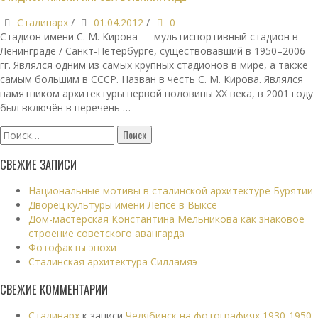
Сталинарх
/
01.04.2012
/
0
Стадион имени С. М. Кирова — мультиспортивный стадион в
Ленинграде / Санкт-Петербурге, существовавший в 1950–2006
гг. Являлся одним из самых крупных стадионов в мире, а также
самым большим в СССР. Назван в честь С. М. Кирова. Являлся
памятником архитектуры первой половины XX века, в 2001 году
был включён в перечень …
Найти:
СВЕЖИЕ ЗАПИСИ
Национальные мотивы в сталинской архитектуре Бурятии
Дворец культуры имени Лепсе в Выксе
Дом-мастерская Константина Мельникова как знаковое
строение советского авангарда
Фотофакты эпохи
Сталинская архитектура Силламяэ
СВЕЖИЕ КОММЕНТАРИИ
Сталинарх
к записи
Челябинск на фотографиях 1930-1950-