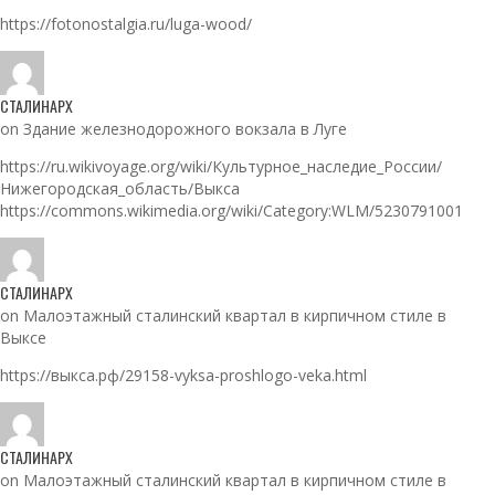
https://fotonostalgia.ru/luga-wood/
СТАЛИНАРХ
on Здание железнодорожного вокзала в Луге
https://ru.wikivoyage.org/wiki/Культурное_наследие_России/
Нижегородская_область/Выкса
https://commons.wikimedia.org/wiki/Category:WLM/5230791001
СТАЛИНАРХ
on Малоэтажный сталинский квартал в кирпичном стиле в
Выксе
https://выкса.рф/29158-vyksa-proshlogo-veka.html
СТАЛИНАРХ
on Малоэтажный сталинский квартал в кирпичном стиле в