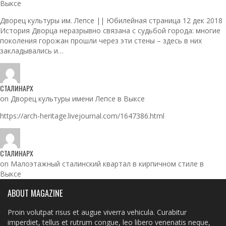
Выксе
Дворец культуры им. Лепсе || Юбилейная страница 12 дек 2018
История Дворца неразрывно связана с судьбой города: многие
поколения горожан прошли через эти стены – здесь в них
закладывались и…
СТАЛИНАРХ
on Дворец культуры имени Лепсе в Выксе
https://arch-heritage.livejournal.com/1647386.html
СТАЛИНАРХ
on Малоэтажный сталинский квартал в кирпичном стиле в
Выксе
ABOUT MAGAZINE
Proin volutpat risus et augue viverra vehicula. Curabitur
imperdiet, tellus et rutrum congue, leo libero venenatis neque,