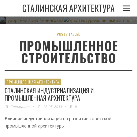
И
ЛЕНИНГРАДА ПРИ
АРХИТЕКТУРНЫЙ АНСАМБЛЬ 
СТАЛИНСКАЯ АРХИТЕКТУРА
СТАЛИНЕ
В МИНСКЕ
05.11.2022
23.07.2022
21.07.2022
POSTS TAGGED
ПРОМЫШЛЕННОЕ
СТРОИТЕЛЬСТВО
ПРОМЫШЛЕННАЯ АРХИТЕКТУРА
СТАЛИНСКАЯ ИНДУСТРИАЛИЗАЦИЯ И
ПРОМЫШЛЕННАЯ АРХИТЕКТУРА
Сталинарх
/
12.05.2011
/
0
Влияние индустриализация на развитие советской
промышленной архитектуры.