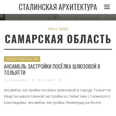
И
ЛЕНИНГРАДА ПРИ
АРХИТЕКТУРНЫЙ АНСАМБЛЬ 
СТАЛИНСКАЯ АРХИТЕКТУРА
СТАЛИНЕ
В МИНСКЕ
05.11.2022
23.07.2022
21.07.2022
POSTS TAGGED
САМАРСКАЯ ОБЛАСТЬ
ГРАДОСТРОИТЕЛЬСТВО
АНСАМБЛЬ ЗАСТРОЙКИ ПОСЁЛКА ШЛЮЗОВОЙ В
ТОЛЬЯТТИ
Сталинарх
/
19.10.2020
/
1
Ансамбль застройки посёлка Шлюзовой в городе Тольятти.
Квартал малоэтажной застройки в стилистике сталинского
классицизма. Ансамбль застройки Ленинград-на-Волге