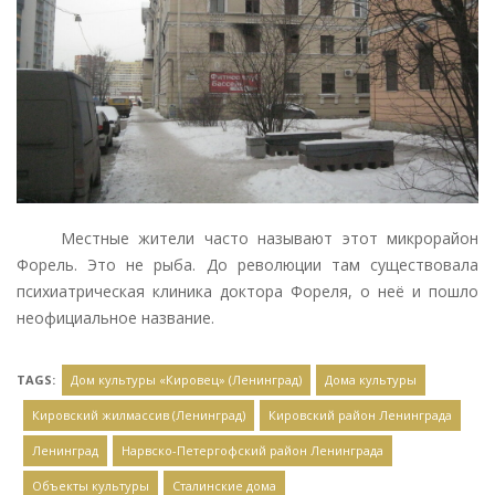
Местные жители часто называют этот микрорайон
Форель. Это не рыба. До революции там существовала
психиатрическая клиника доктора Фореля, о неё и пошло
неофициальное название.
TAGS:
Дом культуры «Кировец» (Ленинград)
Дома культуры
Кировский жилмассив (Ленинград)
Кировский район Ленинграда
Ленинград
Нарвско-Петергофский район Ленинграда
Объекты культуры
Сталинские дома