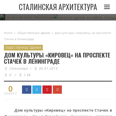
И
ЛЕНИНГРАДА ПРИ
АРХИТЕКТУРНЫЙ АНСАМБЛЬ 
СТАЛИНСКАЯ АРХИТЕКТУРА
СТАЛИНЕ
В МИНСКЕ
05.11.2022
23.07.2022
21.07.2022
Home
»
Общественные здания
»
Дом культуры «Кировец» на проспекте
Стачек в Ленинграде
ОБЩЕСТВЕННЫЕ ЗДАНИЯ
ДОМ КУЛЬТУРЫ «КИРОВЕЦ» НА ПРОСПЕКТЕ
СТАЧЕК В ЛЕНИНГРАДЕ
Сталинарх
/
06.01.2013
0
/
1.6k
0
SHARES
Дом культуры «Кировец» на проспекте Стачек в