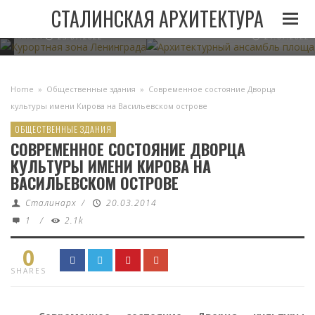
И
ЛЕНИНГРАДА ПРИ
АРХИТЕКТУРНЫЙ АНСАМБЛЬ 
СТАЛИНСКАЯ АРХИТЕКТУРА
СТАЛИНЕ
В МИНСКЕ
05.11.2022
23.07.2022
21.07.2022
Home
»
Общественные здания
»
Современное состояние Дворца
культуры имени Кирова на Васильевском острове
ОБЩЕСТВЕННЫЕ ЗДАНИЯ
СОВРЕМЕННОЕ СОСТОЯНИЕ ДВОРЦА
КУЛЬТУРЫ ИМЕНИ КИРОВА НА
ВАСИЛЬЕВСКОМ ОСТРОВЕ
Сталинарх
/
20.03.2014
1
/
2.1k
0
SHARES