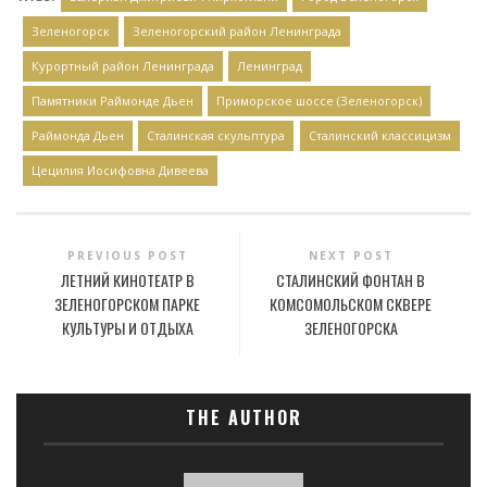
Зеленогорск
Зеленогорский район Ленинграда
Курортный район Ленинграда
Ленинград
Памятники Раймонде Дьен
Приморское шоссе (Зеленогорск)
Раймонда Дьен
Сталинская скульптура
Сталинский классицизм
Цецилия Иосифовна Дивеева
PREVIOUS POST
NEXT POST
ЛЕТНИЙ КИНОТЕАТР В
СТАЛИНСКИЙ ФОНТАН В
ЗЕЛЕНОГОРСКОМ ПАРКЕ
КОМСОМОЛЬСКОМ СКВЕРЕ
КУЛЬТУРЫ И ОТДЫХА
ЗЕЛЕНОГОРСКА
THE AUTHOR