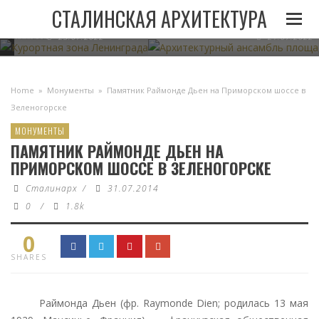
И
ЛЕНИНГРАДА ПРИ
АРХИТЕКТУРНЫЙ АНСАМБЛЬ 
СТАЛИНСКАЯ АРХИТЕКТУРА
СТАЛИНЕ
В МИНСКЕ
05.11.2022
23.07.2022
21.07.2022
Home
»
Монументы
»
Памятник Раймонде Дьен на Приморском шоссе в
Зеленогорске
МОНУМЕНТЫ
ПАМЯТНИК РАЙМОНДЕ ДЬЕН НА
ПРИМОРСКОМ ШОССЕ В ЗЕЛЕНОГОРСКЕ
Сталинарх
/
31.07.2014
0
/
1.8k
0
SHARES
Раймонда Дьен (фр. Raymonde Dien; родилась 13 мая