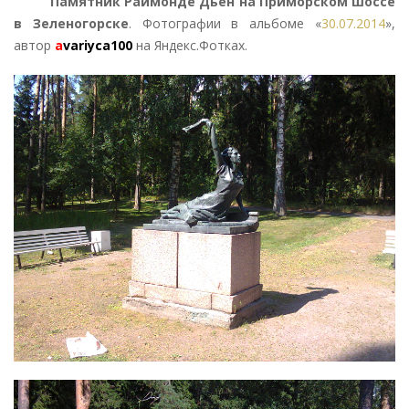
Памятник Раймонде Дьен на Приморском шоссе
в Зеленогорске
. Фотографии в альбоме «
30.07.2014
»,
автор
a
variyca100
на Яндекс.Фотках.