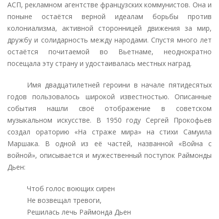
АСП, рекламном агентстве французских коммунистов. Она и
поныне остаётся верной идеалам борьбы против
колониализма, активной сторонницей движения за мир,
дружбу и солидарность между народами. Спустя много лет
остаётся почитаемой во Вьетнаме, неоднократно
посещала эту страну и удостаивалась местных наград.
Имя двадцатилетней героини в начале пятидесятых
годов пользовалось широкой известностью. Описанные
события нашли своё отображение в советском
музыкальном искусстве. В 1950 году Сергей Прокофьев
создал ораторию «На страже мира» на стихи Самуила
Маршака. В одной из её частей, названной «Война с
войной», описывается и мужественный поступок Раймонды
Дьен:
Чтоб голос воющих сирен
Не возвещал тревоги,
Решилась лечь Раймонда Дьен