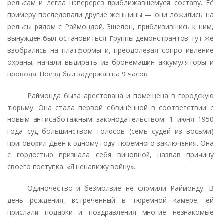
рельсам и легла наперерез приближавшемуся составу. Её
примеру последовали другие женщины — они ложились на
рельсы рядом с Раймондой. Эшелон, приблизившись к ним,
вынужден был остановиться. Группы демонстрантов тут же
взобрались на платформы и, преодолевая сопротивление
охраны, начали выдирать из бронемашин аккумуляторы и
провода. Поезд был задержан на 9 часов.
Раймонда была арестована и помещена в городскую
тюрьму. Она стала первой обвинённой в соответствии с
новым антисаботажным законодательством. 1 июня 1950
года суд большинством голосов (семь судей из восьми)
приговорил Дьен к одному году тюремного заключения. Она
с гордостью признала себя виновной, назвав причину
своего поступка: «Я ненавижу войну».
Одиночество и безмолвие не сломили Раймонду. В
день рождения, встреченный в тюремной камере, ей
прислали подарки и поздравления многие незнакомые