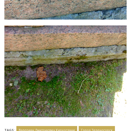
TAGS:
Валериан Дмитриевич Кирхоглани
Город Зеленогорск