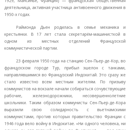
1929, Мансинье, Франция) — французская общественная
деятельница, активная участница антивоенного движения в
1950-х годах.
Раймонда Дьен родилась в семье механика и
крестьянки. В 17 лет стала секретарём-машинисткой в
одном из местных отделений Французской
коммунистической партии.
23 февраля 1950 года на станцию Сен-Пьер-де-Кор, во
французском городе Тур, прибыл эшелон с танками,
направлявшимися во Французский Индокитай. Это сразу же
стало известно всем местным жителям. По призыву
коммунистов на вокзале начали собираться сочувствующие
рабочие, железнодорожники, несовершеннолетние
школьники. Таким образом коммунисты Сен-Пьер-де-Кора
выразили свою солидарность с вьетнамскими
коммунистами, против которых правительство Франции с
1946 года вело войну в Индокитае. «Ни одного человека, ни