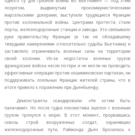
одного су для грязной войны во Вьетнаме!» — под этим
лозунгом, выдвинутым прокоммунистическими
марсельскими докерами, выступали трудящиеся Франции
против колониальной войны. Центрами протеста стали
порты, железнодорожные станции и заводы. Это связывало
руки правительству Франции (и так не обладавшему
твёрдыми намерениями относительно судьбы Вьетнама) и
заставляло ограничивать военные силы на территории
своей колонии. Из-за недостатка военных грузов
французские войска несли потери и не могли ни проводить
эффективные операции против хошиминовских партизан, ни
поддерживать лояльных Франции жителей страны, что в
итоге привело к поражению при Дьенбьенфу.
Демонстранты скандировали: «Не хотим быть
палачами!». Но после гудка локомотива эшелон с военным
грузом тронулся к морю. В этот момент, прорвавшись
сквозь строй вооружённых солдат, охранявших
железнодорожные пути, Раймонда Дьен бросилась к