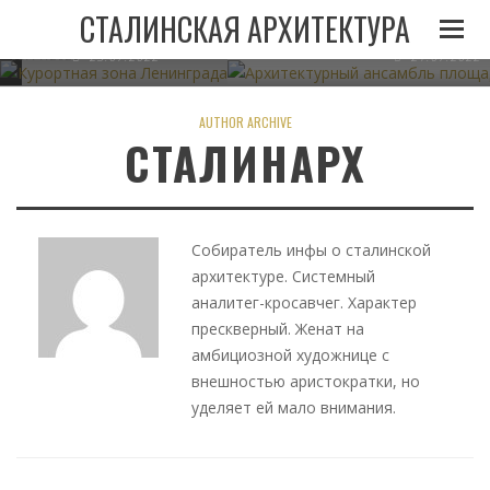
И
ЛЕНИНГРАДА ПРИ
АРХИТЕКТУРНЫЙ АНСАМБЛЬ 
СТАЛИНСКАЯ АРХИТЕКТУРА
СТАЛИНЕ
В МИНСКЕ
05.11.2022
23.07.2022
21.07.2022
AUTHOR ARCHIVE
СТАЛИНАРХ
Собиратель инфы о сталинской
архитектуре. Системный
аналитег-кросавчег. Характер
прескверный. Женат на
амбициозной художнице с
внешностью аристократки, но
уделяет ей мало внимания.