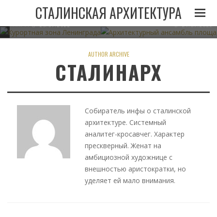
И
ЛЕНИНГРАДА ПРИ
АРХИТЕКТУРНЫЙ АНСАМБЛЬ 
СТАЛИНСКАЯ АРХИТЕКТУРА
СТАЛИНЕ
В МИНСКЕ
05.11.2022
23.07.2022
21.07.2022
AUTHOR ARCHIVE
СТАЛИНАРХ
Собиратель инфы о сталинской
архитектуре. Системный
аналитег-кросавчег. Характер
прескверный. Женат на
амбициозной художнице с
внешностью аристократки, но
уделяет ей мало внимания.