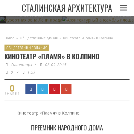
И
ЛЕНИНГРАДА ПРИ
АРХИТЕКТУРНЫЙ АНСАМБЛЬ 
СТАЛИНСКАЯ АРХИТЕКТУРА
СТАЛИНЕ
В МИНСКЕ
05.11.2022
23.07.2022
21.07.2022
Home
»
Общественные здания
»
Кинотеатр «Пламя» в Колпино
ОБЩЕСТВЕННЫЕ ЗДАНИЯ
КИНОТЕАТР «ПЛАМЯ» В КОЛПИНО
Сталинарх
/
08.02.2015
0
/
1.5k
0
SHARES
Кинотеатр «Пламя» в Колпино.
ПРЕЕМНИК НАРОДНОГО ДОМА