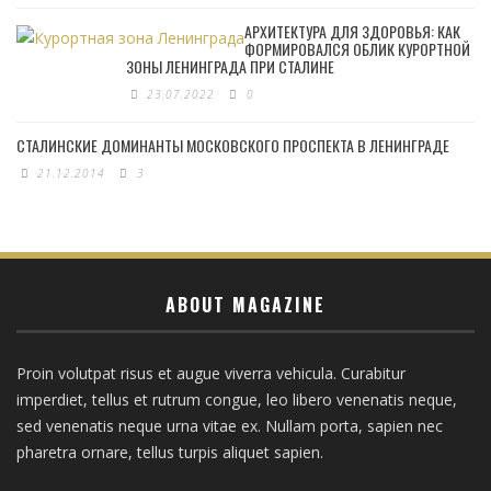
АРХИТЕКТУРА ДЛЯ ЗДОРОВЬЯ: КАК
ФОРМИРОВАЛСЯ ОБЛИК КУРОРТНОЙ
ЗОНЫ ЛЕНИНГРАДА ПРИ СТАЛИНЕ
23.07.2022
0
СТАЛИНСКИЕ ДОМИНАНТЫ МОСКОВСКОГО ПРОСПЕКТА В ЛЕНИНГРАДЕ
21.12.2014
3
ABOUT MAGAZINE
Proin volutpat risus et augue viverra vehicula. Curabitur
imperdiet, tellus et rutrum congue, leo libero venenatis neque,
sed venenatis neque urna vitae ex. Nullam porta, sapien nec
pharetra ornare, tellus turpis aliquet sapien.