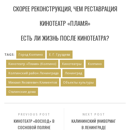
СКОРЕЕ РЕКОНСТРУКЦИЯ, ЧЕМ РЕСТАВРАЦИЯ
КИНОТЕАТР «ПЛАМЯ»
ЕСТЬ ЛИ ЖИЗНЬ ПОСЛЕ КИНОТЕАТРА?
TAGS:
Город Колпино
Е. Г. Груздева
Кинотеатр «Пламя» (Колпино)
Кинотеатры
Колпино
Колпинский район Ленинграда
Ленинград
Михаил Яковлевич Климентов
Объекты культуры
Сталинские дома
PREVIOUS POST
NEXT POST
КИНОТЕАТР «ВОСХОД» В
КАЛИНИНСКИЙ УНИВЕРМАГ
СОСНОВОЙ ПОЛЯНЕ
В ЛЕНИНГРАДЕ