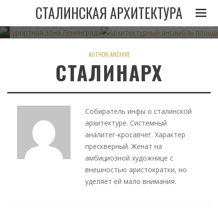
И
ЛЕНИНГРАДА ПРИ
АРХИТЕКТУРНЫЙ АНСАМБЛЬ 
СТАЛИНСКАЯ АРХИТЕКТУРА
СТАЛИНЕ
В МИНСКЕ
05.11.2022
23.07.2022
21.07.2022
AUTHOR ARCHIVE
СТАЛИНАРХ
Собиратель инфы о сталинской
архитектуре. Системный
аналитег-кросавчег. Характер
прескверный. Женат на
амбициозной художнице с
внешностью аристократки, но
уделяет ей мало внимания.