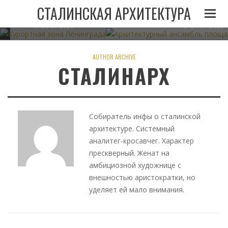
И
ЛЕНИНГРАДА ПРИ
АРХИТЕКТУРНЫЙ АНСАМБЛЬ 
СТАЛИНСКАЯ АРХИТЕКТУРА
СТАЛИНЕ
В МИНСКЕ
05.11.2022
23.07.2022
21.07.2022
AUTHOR ARCHIVE
СТАЛИНАРХ
Собиратель инфы о сталинской
архитектуре. Системный
аналитег-кросавчег. Характер
прескверный. Женат на
амбициозной художнице с
внешностью аристократки, но
уделяет ей мало внимания.