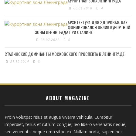
КУРОРТНАЯ ЗОНА ЛЕНИНГРАДА
05.01.2018
4
АРХИТЕКТУРА ДЛЯ ЗДОРОВЬЯ: КАК
ФОРМИРОВАЛСЯ ОБЛИК КУРОРТНОЙ
ЗОНЫ ЛЕНИНГРАДА ПРИ СТАЛИНЕ
23.07.2022
0
СТАЛИНСКИЕ ДОМИНАНТЫ МОСКОВСКОГО ПРОСПЕКТА В ЛЕНИНГРАДЕ
21.12.2014
3
ABOUT MAGAZINE
Proin volutpat risus et augue viverra vehicula. Curabitur
imperdiet, tellus et rutrum congue, leo libero venenatis neque,
sed venenatis neque urna vitae ex. Nullam porta, sapien nec