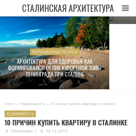
И
АРХИТЕК
СТАЛИНСКАЯ АРХИТЕКТУРА
05.11.2022
РЕКРЕАЦИОННЫЕ РЕСУРСЫ
АРХИТЕКТУРА ДЛЯ ЗДОРОВЬЯ: КАК
ФОРМИРОВАЛСЯ ОБЛИК КУРОРТНОЙ ЗОНЫ
ЛЕНИНГРАДА ПРИ СТАЛИНЕ
23.07.2022
Home
»
Недвижимость
»
10 причин купить квартиру в сталинке
НЕДВИЖИМОСТЬ
10 ПРИЧИН КУПИТЬ КВАРТИРУ В СТАЛИНКЕ
Сталинарх
/
12.12.2017