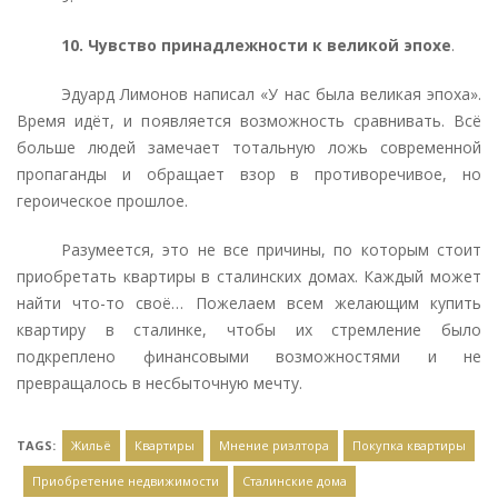
10. Чувство принадлежности к великой эпохе
.
Эдуард Лимонов написал «У нас была великая эпоха».
Время идёт, и появляется возможность сравнивать. Всё
больше людей замечает тотальную ложь современной
пропаганды и обращает взор в противоречивое, но
героическое прошлое.
Разумеется, это не все причины, по которым стоит
приобретать квартиры в сталинских домах. Каждый может
найти что-то своё… Пожелаем всем желающим купить
квартиру в сталинке, чтобы их стремление было
подкреплено финансовыми возможностями и не
превращалось в несбыточную мечту.
TAGS:
Жильё
Квартиры
Мнение риэлтора
Покупка квартиры
Приобретение недвижимости
Сталинские дома