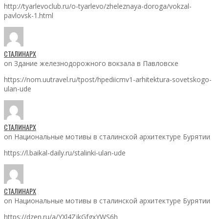
http://tyarlevoclub.ru/o-tyarlevo/zheleznaya-doroga/vokzal-
pavlovsk-1.html
СТАЛИНАРХ
on Здание железнодорожного вокзала в Павловске
https://nom.uutravel.ru/tpost/hpediicmv1-arhitektura-sovetskogo-
ulan-ude
СТАЛИНАРХ
on Национальные мотивы в сталинской архитектуре Бурятии
https://l.baikal-daily.ru/stalinki-ulan-ude
СТАЛИНАРХ
on Национальные мотивы в сталинской архитектуре Бурятии
https://dzen.ru/a/YXl4ZjkGfgxYWS6h