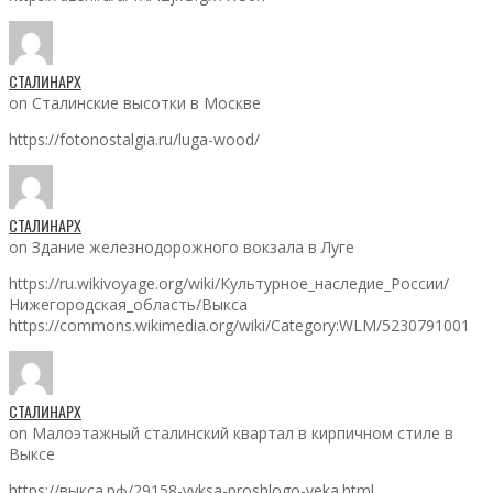
СТАЛИНАРХ
on Сталинские высотки в Москве
https://fotonostalgia.ru/luga-wood/
СТАЛИНАРХ
on Здание железнодорожного вокзала в Луге
https://ru.wikivoyage.org/wiki/Культурное_наследие_России/
Нижегородская_область/Выкса
https://commons.wikimedia.org/wiki/Category:WLM/5230791001
СТАЛИНАРХ
on Малоэтажный сталинский квартал в кирпичном стиле в
Выксе
https://выкса.рф/29158-vyksa-proshlogo-veka.html