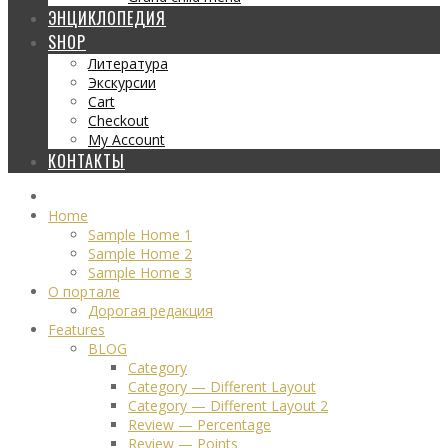
ЭНЦИКЛОПЕДИЯ
SHOP
Литература
Экскурсии
Cart
Checkout
My Account
КОНТАКТЫ
Home
Sample Home 1
Sample Home 2
Sample Home 3
О портале
Дорогая редакция
Features
BLOG
Category
Category — Different Layout
Category — Different Layout 2
Review — Percentage
Review — Points