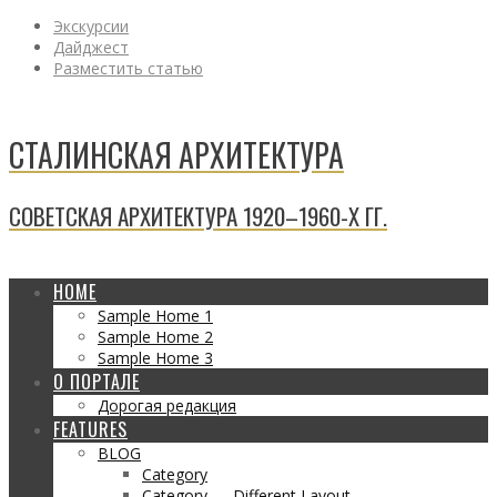
Экскурсии
Дайджест
Разместить статью
СТАЛИНСКАЯ АРХИТЕКТУРА
СОВЕТСКАЯ АРХИТЕКТУРА 1920–1960-Х ГГ.
HOME
Sample Home 1
Sample Home 2
Sample Home 3
О ПОРТАЛЕ
Дорогая редакция
FEATURES
BLOG
Category
Category — Different Layout