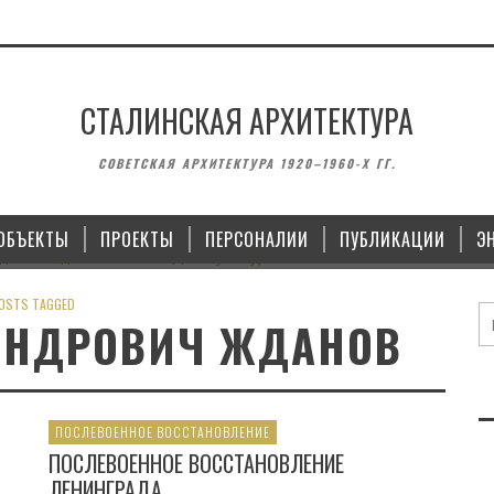
СТАЛИНСКАЯ АРХИТЕКТУРА
АМЯТНИКИ
ЗДАНИЯ
СОВЕТСКАЯ АРХИТЕКТУРА 1920–1960-Х ГГ.
ПЛОЩАДИ ПОБЕДЫ
ДОМ КУЛЬТУРЫ ИМЕНИ МАЯКОВСКОГО 
КОПЕЙСКЕ
ОБЪЕКТЫ
ПРОЕКТЫ
ПЕРСОНАЛИИ
ПУБЛИКАЦИИ
Э
28.10.2021
OSTS TAGGED
АНДРОВИЧ ЖДАНОВ
ПОСЛЕВОЕННОЕ ВОССТАНОВЛЕНИЕ
ПОСЛЕВОЕННОЕ ВОССТАНОВЛЕНИЕ
ЛЕНИНГРАДА