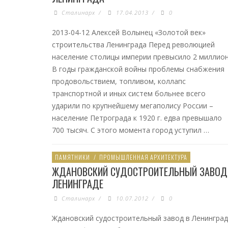
Сталинарх
/
17.04.2013
/
0
2013-04-12 Алексей Волынец «Золотой век»
строительства Ленинграда Перед революцией
население столицы империи превысило 2 миллион
В годы гражданской войны проблемы снабжения
продовольствием, топливом, коллапс
транспортной и иных систем больнее всего
ударили по крупнейшему мегаполису России –
население Петрограда к 1920 г. едва превышало
700 тысяч. С этого момента город уступил …
ПАМЯТНИКИ
/
ПРОМЫШЛЕННАЯ АРХИТЕКТУРА
ЖДАНОВСКИЙ СУДОСТРОИТЕЛЬНЫЙ ЗАВОД
ЛЕНИНГРАДЕ
Сталинарх
/
10.07.2012
/
0
Ждановский судостроительный завод в Ленинград