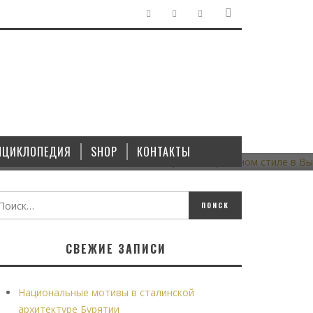
ГРАДОСТРОИТЕЛЬСТВО
/
ЗДАНИЯ
/
ПАМЯТНИКИ
В
МАЛОЭТАЖНЫЙ СТАЛИНСКИЙ КВАРТАЛ В КИРПИЧНОМ
СТИЛЕ В ВЫКСЕ
НЦИКЛОПЕДИЯ
SHOP
КОНТАКТЫ
18.10.2021
СВЕЖИЕ ЗАПИСИ
Национальные мотивы в сталинской
архитектуре Бурятии