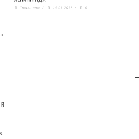
Сталинарх
/
14.01.2013
/
0
а.
 В
е.