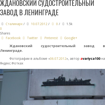
ЖДАНОВСКИЙ СУДОСТРОИТЕЛЬНЫЙ
ЗАВОД В ЛЕНИНГРАДЕ
Сталинарх
/
10.07.2012
/
0
/
1.5k
0
Shares
Facebook
Twitter
Pinterest
Google+
Ждановский судостроительный завод в
Ленинграде.
Фотографии в альбоме «
06.07.2012
», автор
a
variyca100
на
Яндекс.Фотках