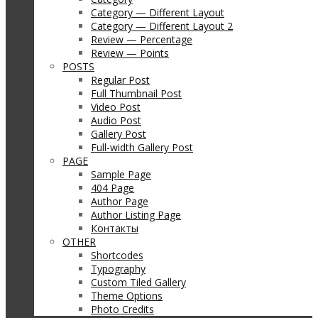
Category — Different Layout
Category — Different Layout 2
Review — Percentage
Review — Points
POSTS
Regular Post
Full Thumbnail Post
Video Post
Audio Post
Gallery Post
Full-width Gallery Post
PAGE
Sample Page
404 Page
Author Page
Author Listing Page
Контакты
OTHER
Shortcodes
Typography
Custom Tiled Gallery
Theme Options
Photo Credits