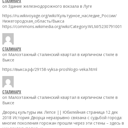
СТАЛИНАРХ
on Здание железнодорожного вокзала в Луге
https://ru.wikivoyage.org/wiki/Культурное_наследие_России/
Нижегородская_область/Выкса
https://commons.wikimedia.org/wiki/Category:WLM/5230791001
СТАЛИНАРХ
on Малоэтажный сталинский квартал в кирпичном стиле в
Выксе
https://выкса.рф/29158-vyksa-proshlogo-veka.html
СТАЛИНАРХ
on Малоэтажный сталинский квартал в кирпичном стиле в
Выксе
Дворец культуры им. Лепсе || Юбилейная страница 12 дек
2018 История Дворца неразрывно связана с судьбой города:
многие поколения горожан прошли через эти стены – здесь в