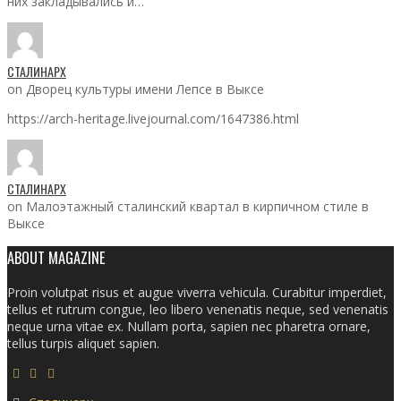
них закладывались и…
СТАЛИНАРХ
on Дворец культуры имени Лепсе в Выксе
https://arch-heritage.livejournal.com/1647386.html
СТАЛИНАРХ
on Малоэтажный сталинский квартал в кирпичном стиле в
Выксе
ABOUT MAGAZINE
Proin volutpat risus et augue viverra vehicula. Curabitur imperdiet,
tellus et rutrum congue, leo libero venenatis neque, sed venenatis
neque urna vitae ex. Nullam porta, sapien nec pharetra ornare,
tellus turpis aliquet sapien.