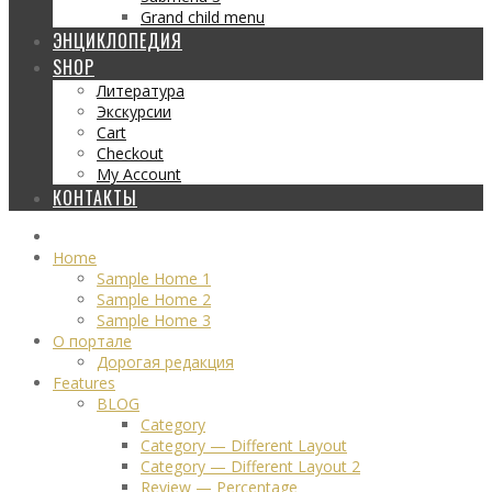
Grand child menu
ЭНЦИКЛОПЕДИЯ
SHOP
Литература
Экскурсии
Cart
Checkout
My Account
КОНТАКТЫ
Home
Sample Home 1
Sample Home 2
Sample Home 3
О портале
Дорогая редакция
Features
BLOG
Category
Category — Different Layout
Category — Different Layout 2
Review — Percentage