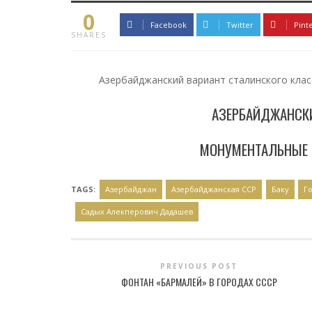
0
Facebook
Twitter
Pint
SHARES
Азербайджанский вариант сталинского клас
АЗЕРБАЙДЖАНСКИ
МОНУМЕНТАЛЬНЫЕ 
TAGS:
Азербайджан
Азербайджанская ССР
Баку
Г
Садых Алекперович Дадашев
PREVIOUS POST
ФОНТАН «БАРМАЛЕЙ» В ГОРОДАХ СССР