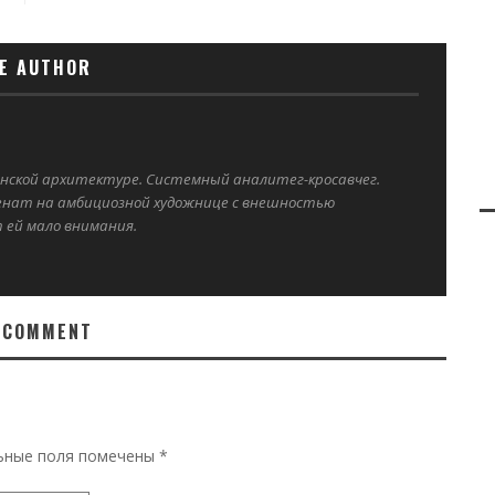
E AUTHOR
нской архитектуре. Системный аналитег-кросавчег.
енат на амбициозной художнице с внешностью
 ей мало внимания.
 COMMENT
ьные поля помечены
*