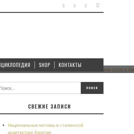
ГРАДОСТРОИТЕЛЬСТВО
/
ЗДАНИЯ
/
ПАМЯТНИКИ
В
МАЛОЭТАЖНЫЙ СТАЛИНСКИЙ КВАРТАЛ В КИРПИЧНОМ
СТИЛЕ В ВЫКСЕ
НЦИКЛОПЕДИЯ
SHOP
КОНТАКТЫ
18.10.2021
СВЕЖИЕ ЗАПИСИ
Национальные мотивы в сталинской
архитектуре Бурятии