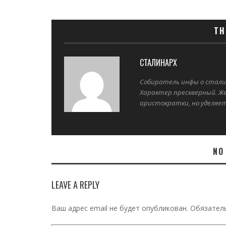
TH
СТАЛИНАРХ
Собиратель инфы о стали
Характер прескверный. Ж
аристократки, но уделяет
NO
LEAVE A REPLY
Ваш адрес email не будет опубликован.
Обязател