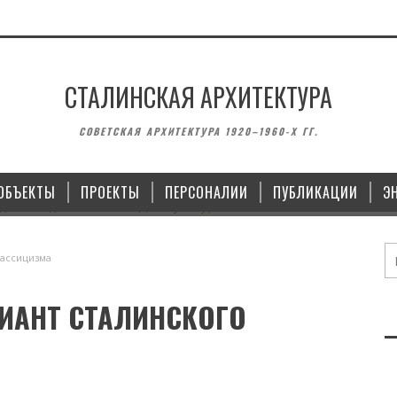
СТАЛИНСКАЯ АРХИТЕКТУРА
АМЯТНИКИ
ЗДАНИЯ
СОВЕТСКАЯ АРХИТЕКТУРА 1920–1960-Х ГГ.
ПЛОЩАДИ ПОБЕДЫ
ДОМ КУЛЬТУРЫ ИМЕНИ МАЯКОВСКОГО 
КОПЕЙСКЕ
ОБЪЕКТЫ
ПРОЕКТЫ
ПЕРСОНАЛИИ
ПУБЛИКАЦИИ
Э
28.10.2021
лассицизма
ИАНТ СТАЛИНСКОГО