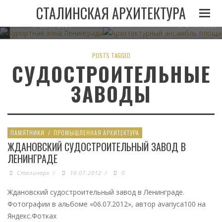
И
ЛЕНИНГРАДА ПРИ
АРХИТЕКТУРНЫЙ АНСАМБЛЬ 
СТАЛИНСКАЯ АРХИТЕКТУРА
СТАЛИНЕ
В МИНСКЕ
05.11.2022
23.07.2022
21.07.2022
POSTS TAGGED
СУДОСТРОИТЕЛЬНЫЕ
ЗАВОДЫ
ПАМЯТНИКИ
/
ПРОМЫШЛЕННАЯ АРХИТЕКТУРА
ЖДАНОВСКИЙ СУДОСТРОИТЕЛЬНЫЙ ЗАВОД В
ЛЕНИНГРАДЕ
Сталинарх
/
10.07.2012
/
0
Ждановский судостроительный завод в Ленинграде.
Фотографии в альбоме «06.07.2012», автор avariyca100 на
Яндекс.Фотках