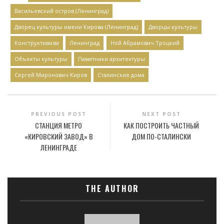
Васильевский остров (Ленинград)
Дворец культуры имени Кирова (Ленинград)
Дворцы культуры
Конструктивизм
Ленинград
Ной Абрамович Троцкий
Объекты культуры
Памятники архитектуры
Сергей Миронович Киров
Сталинские дома
PREVIOUS POST
NEXT POST
СТАНЦИЯ МЕТРО
КАК ПОСТРОИТЬ ЧАСТНЫЙ
«КИРОВСКИЙ ЗАВОД» В
ДОМ ПО-СТАЛИНСКИ
ЛЕНИНГРАДЕ
THE AUTHOR