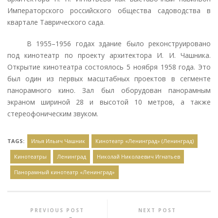
Императорского российского общества садоводства в
квартале Таврического сада.
В 1955–1956 годах здание было реконструировано
под кинотеатр по проекту архитектора И. И. Чашника.
Открытие кинотеатра состоялось 5 ноября 1958 года
. Это
был один из первых масштабных проектов в сегменте
панорамного кино. Зал был оборудован панорамным
экраном шириной 28 и высотой 10 метров, а также
стереофоническим звуком.
TAGS:
Илья Ильич Чашник
Кинотеатр «Ленинград» (Ленинград)
Кинотеатры
Ленинград
Николай Николаевич Игнатьев
Панорамный кинотеатр «Ленинград»
PREVIOUS POST
NEXT POST