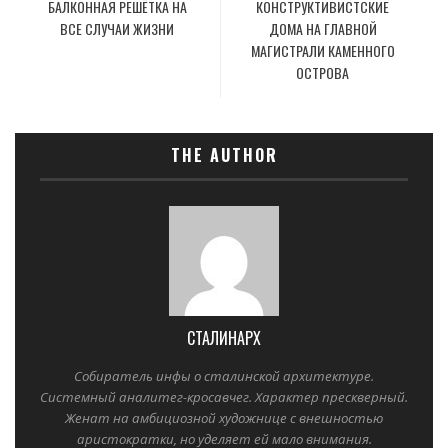
БАЛКОННАЯ РЕШЁТКА НА
КОНСТРУКТИВИСТСКИЕ
ВСЕ СЛУЧАИ ЖИЗНИ
ДОМА НА ГЛАВНОЙ
МАГИСТРАЛИ КАМЕННОГО
ОСТРОВА
THE AUTHOR
СТАЛИНАРХ
Собиратель инфы о сталинской архитектуре.
Системный аналитег-кросавчег. Характер прескверный.
Женат на амбициозной художнице с внешностью
аристократки, но уделяет ей мало внимания.