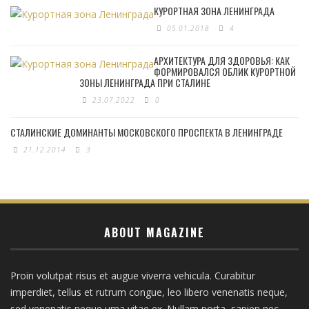
КУРОРТНАЯ ЗОНА ЛЕНИНГРАДА
05.01.2018
4
АРХИТЕКТУРА ДЛЯ ЗДОРОВЬЯ: КАК
ФОРМИРОВАЛСЯ ОБЛИК КУРОРТНОЙ
ЗОНЫ ЛЕНИНГРАДА ПРИ СТАЛИНЕ
23.07.2022
0
СТАЛИНСКИЕ ДОМИНАНТЫ МОСКОВСКОГО ПРОСПЕКТА В ЛЕНИНГРАДЕ
21.12.2014
3
ABOUT MAGAZINE
Proin volutpat risus et augue viverra vehicula. Curabitur
imperdiet, tellus et rutrum congue, leo libero venenatis neque,
sed venenatis neque urna vitae ex. Nullam porta, sapien nec