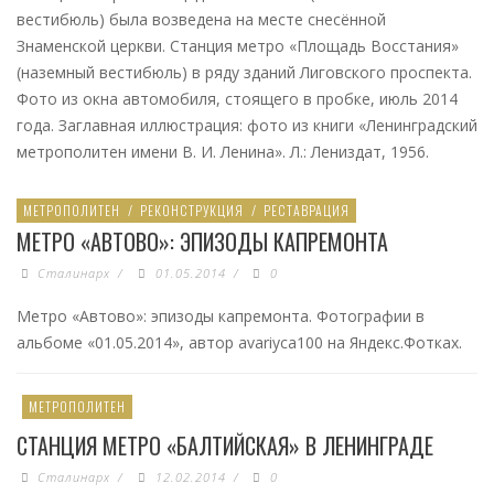
вестибюль) была возведена на месте снесённой
Знаменской церкви. Станция метро «Площадь Восстания»
(наземный вестибюль) в ряду зданий Лиговского проспекта.
Фото из окна автомобиля, стоящего в пробке, июль 2014
года. Заглавная иллюстрация: фото из книги «Ленинградский
метрополитен имени В. И. Ленина». Л.: Лениздат, 1956.
МЕТРОПОЛИТЕН
/
РЕКОНСТРУКЦИЯ
/
РЕСТАВРАЦИЯ
МЕТРО «АВТОВО»: ЭПИЗОДЫ КАПРЕМОНТА
Сталинарх
/
01.05.2014
/
0
Метро «Автово»: эпизоды капремонта. Фотографии в
альбоме «01.05.2014», автор avariyca100 на Яндекс.Фотках.
МЕТРОПОЛИТЕН
СТАНЦИЯ МЕТРО «БАЛТИЙСКАЯ» В ЛЕНИНГРАДЕ
Сталинарх
/
12.02.2014
/
0