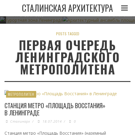
И
ЛЕНИНГРАДА ПРИ
АРХИТЕКТУРНЫЙ АНСАМБЛЬ 
СТАЛИНСКАЯ АРХИТЕКТУРА
СТАЛИНЕ
В МИНСКЕ
05.11.2022
23.07.2022
21.07.2022
POSTS TAGGED
ПЕРВАЯ ОЧЕРЕДЬ
ЛЕНИНГРАДСКОГО
МЕТРОПОЛИТЕНА
МЕТРОПОЛИТЕН
СТАНЦИЯ МЕТРО «ПЛОЩАДЬ ВОССТАНИЯ»
В ЛЕНИНГРАДЕ
Сталинарх
/
18.07.2014
/
0
Станция метро «Площадь Восстания» (наземный